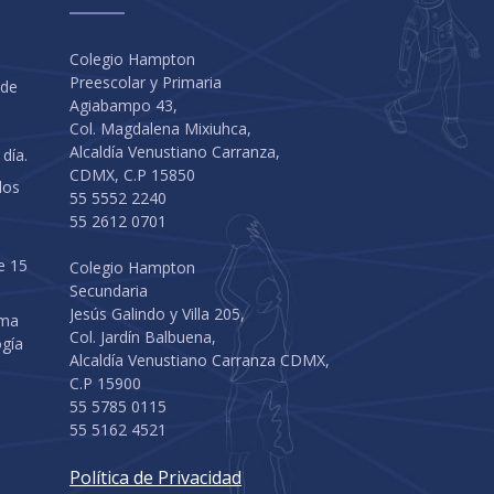
Colegio Hampton
Preescolar y Primaria
 de
Agiabampo 43,
Col. Magdalena Mixiuhca,
Alcaldía Venustiano Carranza,
 día.
CDMX, C.P 15850
los
55 5552 2240
55 2612 0701
e 15
Colegio Hampton
Secundaria
Jesús Galindo y Villa 205,
ama
Col. Jardín Balbuena,
ogía
Alcaldía Venustiano Carranza CDMX,
C.P 15900
55 5785 0115
55 5162 4521
Política de Privacidad