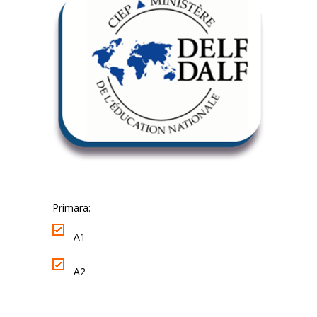
Primara:
​A1
A2