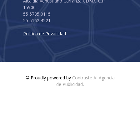
Alcaldía Venustiano Carranza CDMX, C.P
15900
55 5785 0115
55 5162 4521
Política de Privacidad
© Proudly powered by
Contraste AI Agencia
de Publicidad
.