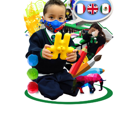
---- Kinder Sistema Trilingüe
-- PRIMARIA
-- SECUNDARIA
EDUCACIÓN TRILINGÜE
MODELO EDUCATIVO
ADMISIONES
CONTACTO