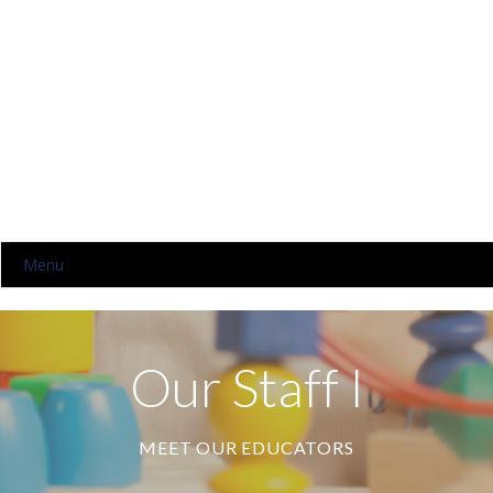
Menu
HOME
NOSOTROS
Our Staff I
NIVELES
MEET OUR EDUCATORS
-- KINDER