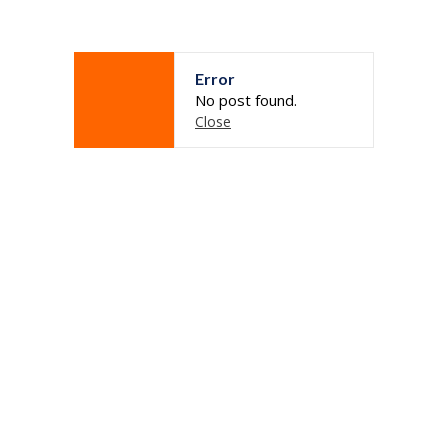
---- Kinder Sistema Trilingüe
-- PRIMARIA
Error
-- SECUNDARIA
No post found.
Close
EDUCACIÓN TRILINGÜE
MODELO EDUCATIVO
ADMISIONES
CONTACTO