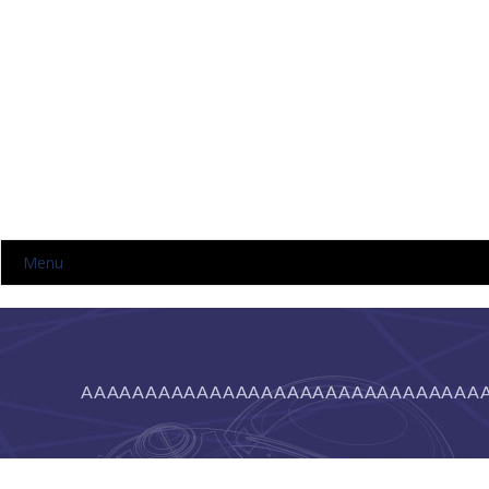
Menu
HOME
NOSOTROS
AAAAAAAAAAAAAAAAAAAAAAAAAAAAAAA
NIVELES
-- KINDER