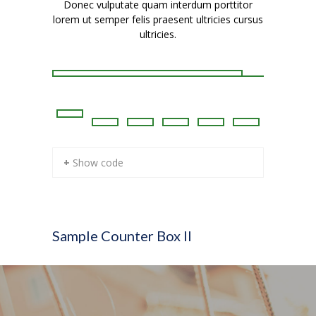
Donec vulputate quam interdum porttitor
Suspendi
lorem ut semper felis praesent ultricies cursus
libero eti
ultricies.
+ Show code
Sample Counter Box II