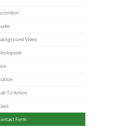
Accordion
Audio
Background Video
Blockquote
Box
Button
all To Action
lass
Contact Form