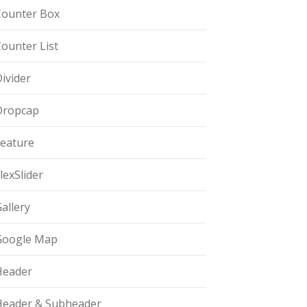
Counter Box
ounter List
ivider
Dropcap
Feature
lexSlider
allery
Google Map
Header
Header & Subheader