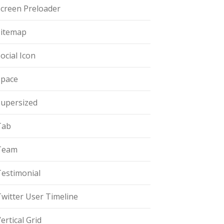
Screen Preloader
Sitemap
ocial Icon
Space
Supersized
Tab
Team
Testimonial
witter User Timeline
ertical Grid