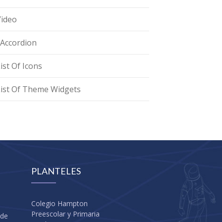
Video
zAccordion
ist Of Icons
List Of Theme Widgets
PLANTELES
Colegio Hampton
Preescolar y Primaria
 de