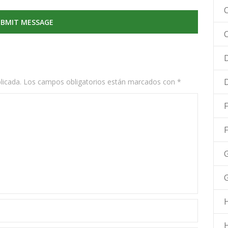
C
D
licada.
Los campos obligatorios están marcados con
*
F
G