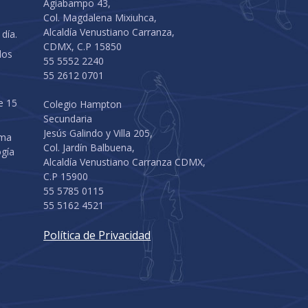
Agiabampo 43,
Col. Magdalena Mixiuhca,
Alcaldía Venustiano Carranza,
 día.
CDMX, C.P 15850
los
55 5552 2240
55 2612 0701
e 15
Colegio Hampton
Secundaria
Jesús Galindo y Villa 205,
ama
Col. Jardín Balbuena,
ogía
Alcaldía Venustiano Carranza CDMX,
C.P 15900
55 5785 0115
55 5162 4521
Política de Privacidad