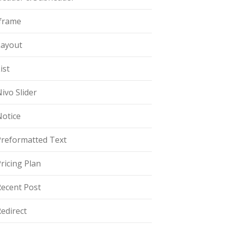
Iframe
Layout
ist
ivo Slider
Notice
Preformatted Text
ricing Plan
Recent Post
edirect