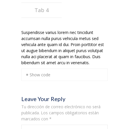
Tab 4
Suspendisse varius lorem nec tincidunt
accumsan nulla purus vehicula metus sed
vehicula ante quam id dui. Proin porttitor est
ut augue bibendum in aliquet purus volutpat
nulla aci placerat at quam in faucibus. Duis
bibendum sit amet arcu in venenatis.
+ Show code
Leave Your Reply
Tu dirección de correo electrónico no será
publicada.
Los campos obligatorios están
marcados con
*